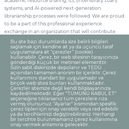
academic resource sharing, ILL (Interlibrary Loan)
systems, and AI-powered next-generation
librarianship processes were followed. We are proud
to be a part of this professional experience
exchange in an organization that will contribute
significantly to our institution's vision of librarianship.
Bu site bazı durumlarda size belirli bilgileri
sağlamak için kendine ait ya da üçüncü taraf
uygulamalara ait “çerezler” (cookie)
kullanabilir. Çerez, bir web sitesinin tarayıcınıza
gönderdiği küçük bir metinsel elementtir.
Sizin sabit diskinizde depolanır ve TEDÜ
açısından tamamen anonim bir içeriktir. Çerez
Dipnot
Clarification Text on Personal Data
kullanımını standart bir uygulamadır ve
Processing
birçok web sitesi bunları kullanmaktadır.
Disclaimer
Corporate Identity
Çerezler sitemize değil kendi bilgisayarınıza
kaydedilmektedir. Eğer "TÜMÜNÜ KABUL ET"
Open Consent Statement
seçeneğine tıklarsanız tüm çerezlere rıza
vermiş olursunuz. "Ayarlar" kısmından spesifik
© TED University. Ziya Gökalp Caddesi No:48 06420, Kolej
çerez tipleri için onay verebilir veya red edebilir
Çankaya - Ankara
ya da tercihlerinizi değiştirebilirsiniz. Herhangi
bir tercihte bulunmamanız çerez kullanımına
onay vermek anlamına gelecektir.
TED
TED
TED
TED
TED