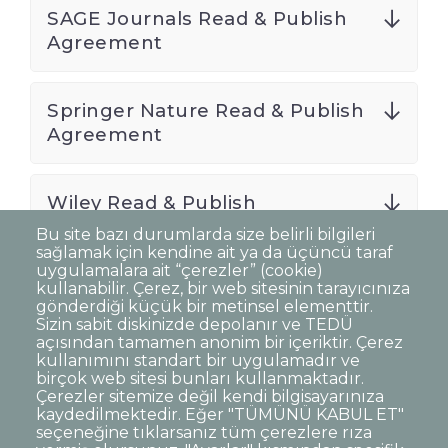
SAGE Journals Read & Publish
Agreement
Springer Nature Read & Publish
Agreement
Wiley Read & Publish
Agreement
Bu site bazı durumlarda size belirli bilgileri
sağlamak için kendine ait ya da üçüncü taraf
uygulamalara ait “çerezler” (cookie)
kullanabilir. Çerez, bir web sitesinin tarayıcınıza
gönderdiği küçük bir metinsel elementtir.
Sizin sabit diskinizde depolanır ve TEDÜ
açısından tamamen anonim bir içeriktir. Çerez
Dipnot
Clarification Text on Personal Data
kullanımını standart bir uygulamadır ve
Processing
birçok web sitesi bunları kullanmaktadır.
Disclaimer
Corporate Identity
Çerezler sitemize değil kendi bilgisayarınıza
kaydedilmektedir. Eğer "TÜMÜNÜ KABUL ET"
Open Consent Statement
seçeneğine tıklarsanız tüm çerezlere rıza