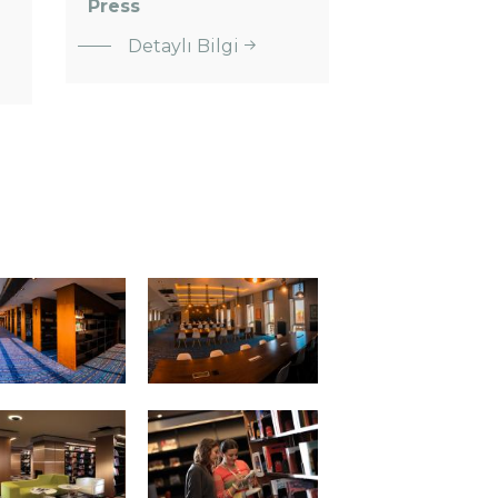
Press
:
Detaylı Bilgi
Cambridge
University
Press