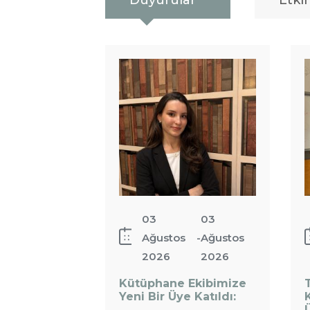
Duyurular
Etkin
Il
Kütüphane
K
Ekibimize
Ö
Yeni Bir
Ü
Üye Katıldı:
S
S
Y
03
03
Ağustos
-
Ağustos
2026
2026
Kütüphane Ekibimize
:
Yeni Bir Üye Katıldı: