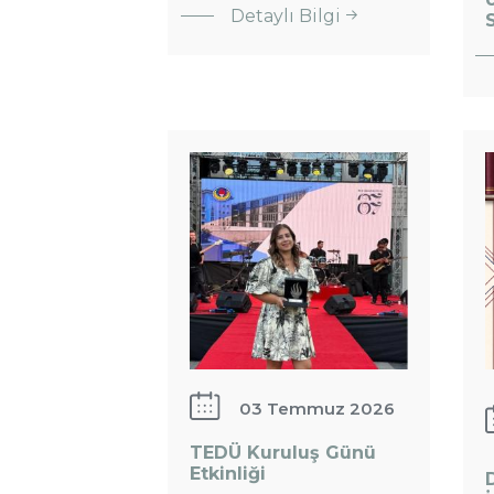
Kütüphane
Detaylı Bilgi
S
Ekibimize
Yeni Bir
D
Üye Katıldı:
TEDÜ
K
Kuruluş
İ
Günü
T
Etkinliği
G
03 Temmuz 2026
TEDÜ Kuruluş Günü
Etkinliği
: TEDÜ