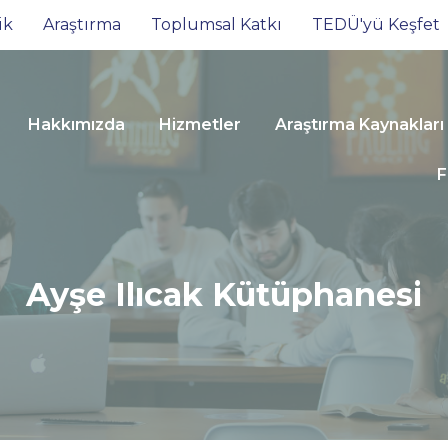
ik
Araştırma
Toplumsal Katkı
TEDÜ'yü Keşfet
Hakkımızda
Hizmetler
Araştırma Kaynakları
F
Ayşe Ilıcak Kütüphanesi