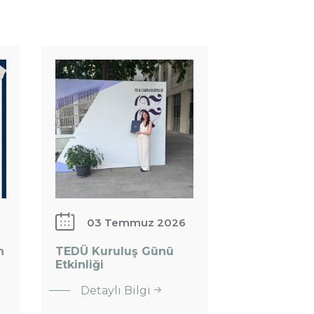
TEDÜ
Kuruluş
Günü
Etkinliği
03 Temmuz 2026
n
TEDÜ Kuruluş Günü
Etkinliği
: TEDÜ
Detaylı Bilgi
Kuruluş
Günü