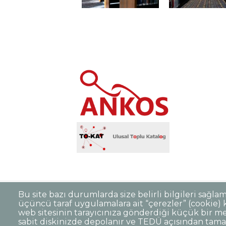
Bu site bazı durumlarda size belirli bilgileri sağla
üçüncü taraf uygulamalara ait “çerezler” (cookie) ku
Sıkça Sorulan Sorular
Kişisel Verilerin 
Dipnot
web sitesinin tarayıcınıza gönderdiği küçük bir me
sabit diskinizde depolanır ve TEDÜ açısından tama
Kurumsal Kimlik