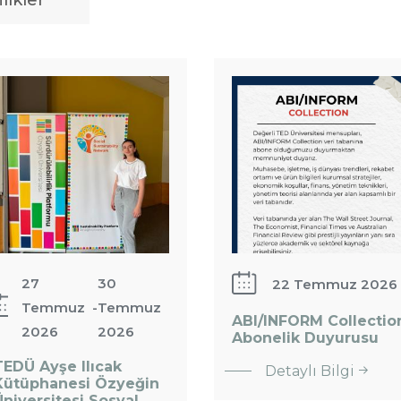
likler
ıcak
ütüphanesi
ABI/INFORM
zyeğin
Collection
niversitesi
Abonelik
osyal
Duyurusu
ürdürülebilirlik
az…
27
30
22 Temmuz 2026
Temmuz
-
Temmuz
ABI/INFORM Collectio
2026
2026
:
Abonelik Duyurusu
ABI/INFORM
TEDÜ Ayşe Ilıcak
Detaylı Bilgi
: TEDÜ Ayşe
Kütüphanesi Özyeğin
Collection
Ilıcak
Üniversitesi Sosyal