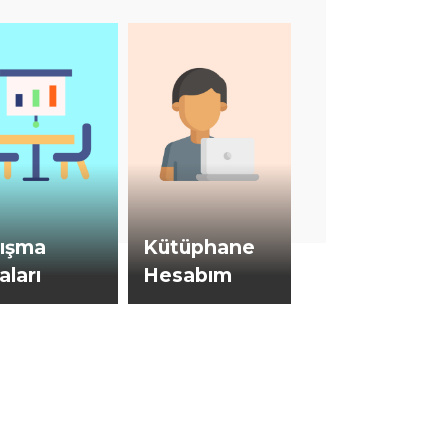
lışma
Kütüphane
aları
Hesabım