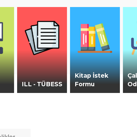
Kitap İstek
Ça
ILL - TÜBESS
Formu
Od
EDÜ Ayşe