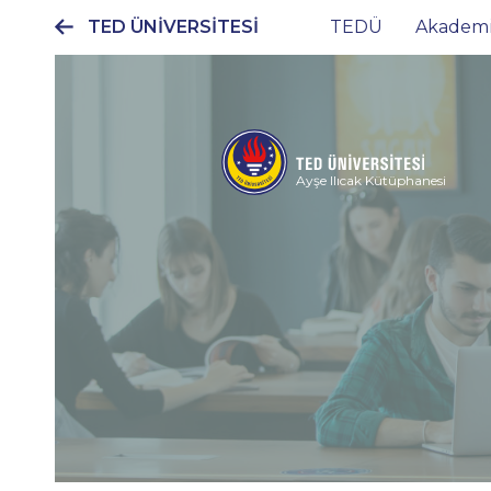
TED ÜNİVERSİTESİ
TEDÜ
Akadem
Ana
gezinti
menüsü
Ayşe Ilıcak Kütüphanesi