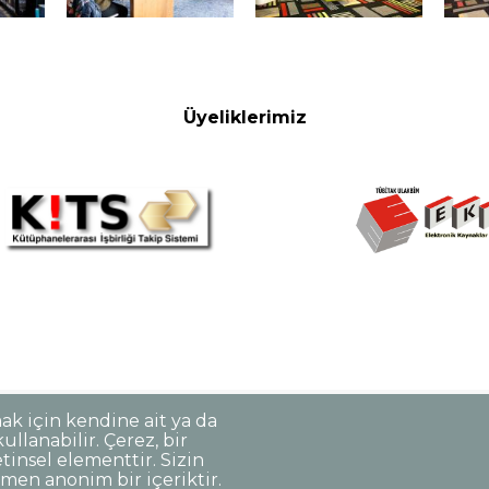
Üyeliklerimiz
mak için kendine ait ya da
llanabilir. Çerez, bir
Korunması
Gizlilik Politikası
Sorumluluk Reddi
Açık Rıza
tinsel elementtir. Sizin
men anonim bir içeriktir.