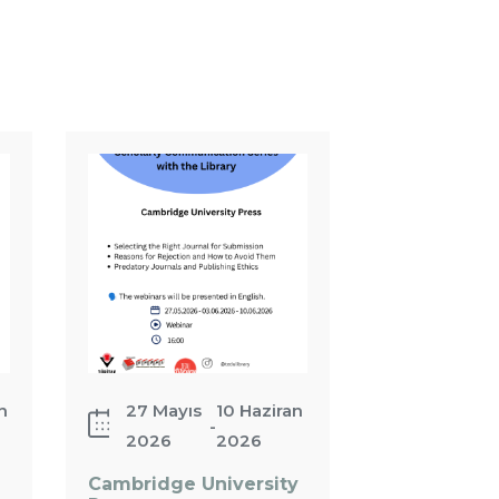
Etkinliği
Cambridge
University
Press
n
27 Mayıs
10 Haziran
-
2026
2026
Cambridge University