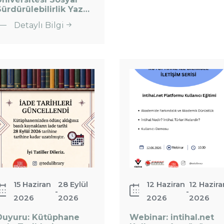
Abonelik
ürdürülebilirlik Yaz…
Kütüphanesi
Duyurusu
Detaylı Bilgi
Özyeğin
Üniversitesi
uyuru:
Webinar:
Sosyal
ütüphane
intihal.net
Sürdürülebilirlik
ade
Kullanıcı
Yaz…
arihleri
Arayüzü
üncellendi
Eğitimi
15 Haziran
28 Eylül
12 Haziran
12 Hazira
-
-
2026
2026
2026
2026
Duyuru: Kütüphane
Webinar: intihal.net