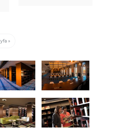
İletişim
Serisi :
Scopus
Eğitimi
yfa »