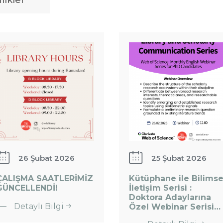
likler
ile Bilimsel
İletişim
ALIŞMA
Serisi :
AATLERİMİZ
Doktora
ÜNCELLENDİ!
Adaylarına
Özel
Webinar
Serisi…
26 Şubat 2026
25 Şubat 2026
:
ÇALIŞMA SAATLERİMİZ
Kütüphane ile Bilimse
Kütüphane
GÜNCELLENDİ!
İletişim Serisi :
Doktora Adaylarına
ile Bilimsel
: ÇALIŞMA
Detaylı Bilgi
Özel Webinar Serisi…
Kütüphane
İletişim
SAATLERİMİZ