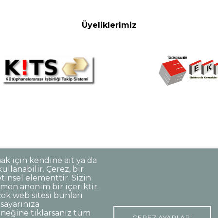
Üyeliklerimiz
mak için kendine ait ya da
llanabilir. Çerez, bir
Korunması
Gizlilik Politikası
Sorumluluk Reddi
Açık Rıza
tinsel elementtir. Sizin
men anonim bir içeriktir.
ok web sitesi bunları
isayarınıza
o:48 06420, Kolej Çankaya ANKARA
eğine tıklarsanız tüm
ÇEREZ AYARLARI