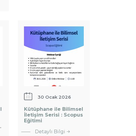
Kütüphane
ile Bilimsel
İletişim
Serisi :
Scopus
Eğitimi
30 Ocak 2026
l
Kütüphane ile Bilimsel
:
İletişim Serisi : Scopus
Kütüphane
Eğitimi
…
ile Bilimsel
Detaylı Bilgi