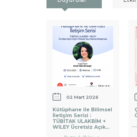
Duyurular
Etkin
ile Bilimsel
İletişim
Serisi :
Ç
TÜBİTAK
S
ULAKBİM +
G
WILEY
Ücretsiz
Açık…
02 Mart 2026
:
Kütüphane ile Bilimsel
Kütüphane
İletişim Serisi :
TÜBİTAK ULAKBİM +
ile Bilimsel
WILEY Ücretsiz Açık…
İletişim