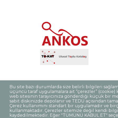
Bu site bazı durumlarda size belirli bilgileri sağla
üçüncü taraf uygulamalara ait “çerezler” (cookie) ku
Sıkça Sorulan Sorular
Kişisel Verilerin 
Dipnot
web sitesinin tarayıcınıza gönderdiği küçük bir me
sabit diskinizde depolanır ve TEDÜ açısından tama
Kurumsal Kimlik
Çerez kullanımını standart bir uygulamadır ve birç
kullanmaktadır. Çerezler sitemize değil kendi bilg
© TED Üniversitesi. Ziya Gökalp Caddesi N
kaydedilmektedir. Eğer "TÜMÜNÜ KABUL ET" seçen