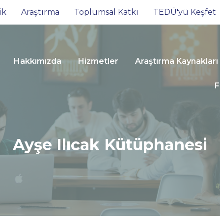
ik
Araştırma
Toplumsal Katkı
TEDÜ'yü Keşfet
Hakkımızda
Hizmetler
Araştırma Kaynakları
F
Ayşe Ilıcak Kütüphanesi