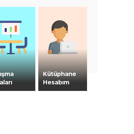
lışma
Kütüphane
aları
Hesabım