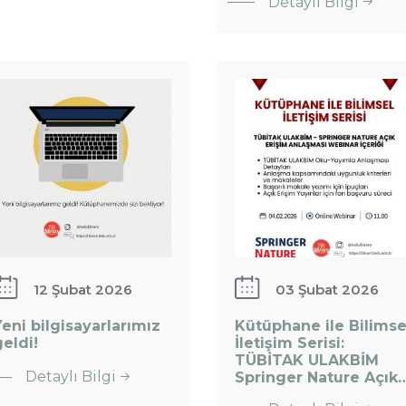
Detaylı Bilgi
ile Bilimsel
Serisi :
GÜNCELLENDİ!
İletişim
Doktora
eni
Serisi:
Adaylarına
ilgisayarlarımız
TÜBİTAK
Özel
eldi!
ULAKBİM
Webinar
Springer
Serisi…
Nature
Açık…
12 Şubat 2026
03 Şubat 2026
:
eni bilgisayarlarımız
Kütüphane ile Bilimse
Kütüphane
eldi!
İletişim Serisi:
TÜBİTAK ULAKBİM
ile Bilimsel
: Yeni
Detaylı Bilgi
Springer Nature Açık
İletişim
bilgisayarlarımız