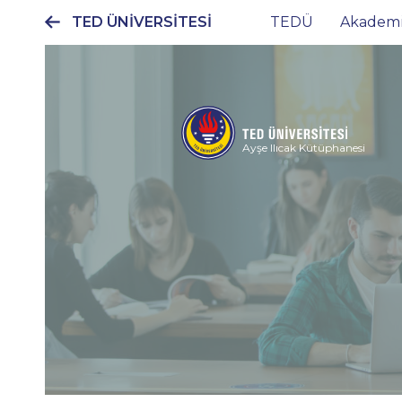
TED ÜNİVERSİTESİ
TEDÜ
Akadem
Ana
gezinti
menüsü
Ayşe Ilıcak Kütüphanesi