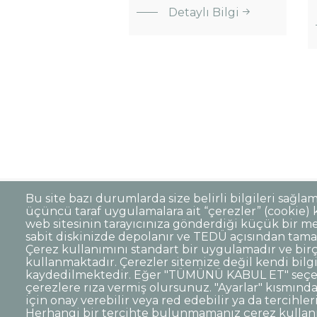
Detaylı Bilgi
Kuruluş
Günü
Etkinliği
Sayfalama
Bu site bazı durumlarda size belirli bilgileri sağla
üçüncü taraf uygulamalara ait “çerezler” (cookie) ku
Sıkça Sorulan Sorular
Kişisel Verilerin 
Dipnot
web sitesinin tarayıcınıza gönderdiği küçük bir me
sabit diskinizde depolanır ve TEDÜ açısından tama
Kurumsal Kimlik
Çerez kullanımını standart bir uygulamadır ve birç
kullanmaktadır. Çerezler sitemize değil kendi bilg
© TED Üniversitesi. Ziya Gökalp Caddesi N
kaydedilmektedir. Eğer "TÜMÜNÜ KABUL ET" seçen
çerezlere rıza vermiş olursunuz. "Ayarlar" kısmından
için onay verebilir veya red edebilir ya da tercihleri
TED
TED
TED
TED
TED
Herhangi bir tercihte bulunmamanız çerez kulla