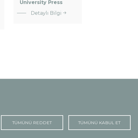
University Press
:
Detaylı Bilgi
Cambridge
University
Press
TÜMÜNÜ REDDET
TÜMÜNÜ KABUL ET