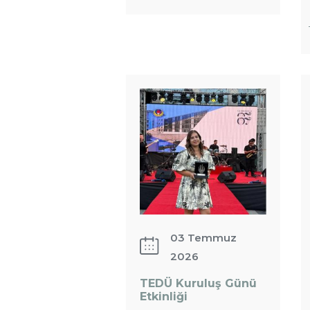
Ekibimize
Yeni Bir
Üye Katıldı:
TEDÜ
Kuruluş
Günü
Etkinliği
03 Temmuz
2026
TEDÜ Kuruluş Günü
Etkinliği
: TEDÜ