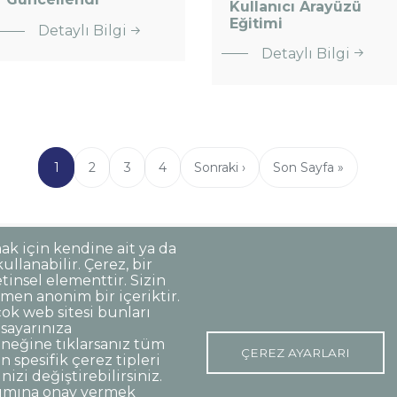
Kullanıcı Arayüzü
: Webinar:
Kütüphane
Eğitimi
Detaylı Bilgi
intihal.net
İade
Detaylı Bilgi
Kullanıcı
Tarihleri
Arayüzü
Güncellendi
Eğitimi
Şu
1
Page
2
Page
3
Page
4
Sonraki
Sonraki ›
Son
Son Sayfa »
an
sayfa
sayfa
kullanılan
sayfa
mak için kendine ait ya da
llanabilir. Çerez, bir
Korunması
Gizlilik Politikası
Sorumluluk Reddi
Açık Rıza
tinsel elementtir. Sizin
men anonim bir içeriktir.
ok web sitesi bunları
isayarınıza
o:48 06420, Kolej Çankaya ANKARA
eğine tıklarsanız tüm
ÇEREZ AYARLARI
 spesifik çerez tipleri
nizi değiştirebilirsiniz.
nımına onay vermek