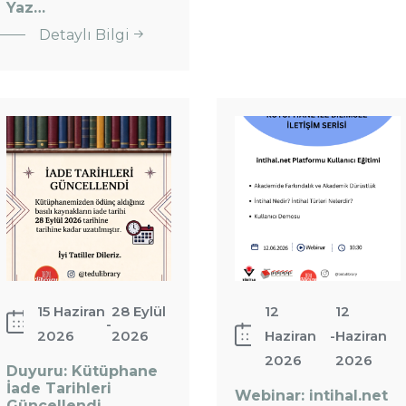
Abonelik
Yaz…
Kütüphanesi
Duyurusu
Detaylı Bilgi
Özyeğin
Üniversitesi
Duyuru:
Webinar:
Sosyal
Kütüphane
intihal.net
Sürdürülebilirlik
İade
Kullanıcı
Yaz…
Tarihleri
Arayüzü
Güncellendi
Eğitimi
15 Haziran
28 Eylül
12
12
-
2026
2026
Haziran
-
Haziran
2026
2026
Duyuru: Kütüphane
İade Tarihleri
Webinar: intihal.net
: Duyuru:
Güncellendi