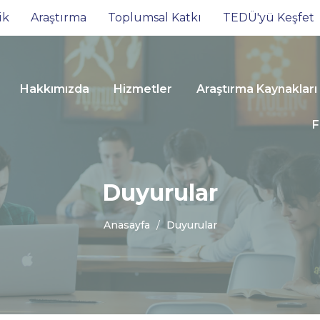
ik
Araştırma
Toplumsal Katkı
TEDÜ'yü Keşfet
Hakkımızda
Hizmetler
Araştırma Kaynakları
F
Duyurular
Anasayfa
Duyurular
TEDÜ Ayşe
Ilıcak