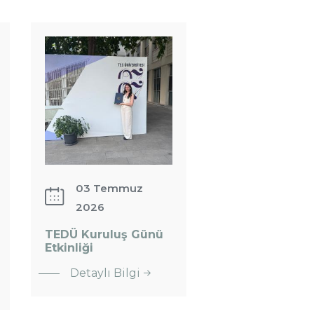
TEDÜ
Kuruluş
Günü
Etkinliği
03 Temmuz
2026
TEDÜ Kuruluş Günü
Etkinliği
: TEDÜ
Detaylı Bilgi
Kuruluş
Günü
Etkinliği