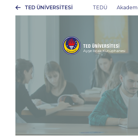
TED ÜNİVERSİTESİ
TEDÜ
Akadem
Ana
gezinti
menüsü
Ayşe Ilıcak Kütüphanesi