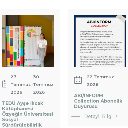
Kütüphanesi
ABI/INFORM
Özyeğin
Collection
Üniversitesi
Abonelik
Sosyal
Duyurusu
Sürdürülebilirlik
Yaz…
27
30
22 Temmuz
Temmuz
-
Temmuz
2026
2026
2026
ABI/INFORM
Collection Abonelik
TEDÜ Ayşe Ilıcak
:
Duyurusu
Kütüphanesi
ABI/INFORM
Özyeğin Üniversitesi
Detaylı Bilgi
: TEDÜ Ayşe
Sosyal
Collection
Ilıcak
Sürdürülebilirlik