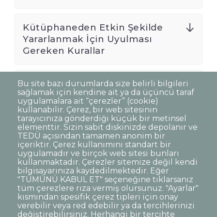
Kütüphaneden Etkin Şekilde
Yararlanmak İçin Uyulması
Gereken Kurallar
Dışarıdan Kullanıcı Kuralları
Bu site bazı durumlarda size belirli bilgileri
sağlamak için kendine ait ya da üçüncü taraf
uygulamalara ait “çerezler” (cookie)
kullanabilir. Çerez, bir web sitesinin
tarayıcınıza gönderdiği küçük bir metinsel
elementtir. Sizin sabit diskinizde depolanır ve
TEDÜ açısından tamamen anonim bir
Dipnot
Sıkça Sorulan Sorular
içeriktir. Çerez kullanımını standart bir
uygulamadır ve birçok web sitesi bunları
Kişisel Verilerin Korunması
kullanmaktadır. Çerezler sitemize değil kendi
Gizlilik Politikası
Sorumluluk Reddi
bilgisayarınıza kaydedilmektedir. Eğer
"TÜMÜNÜ KABUL ET" seçeneğine tıklarsanız
Açık Rıza
Kurumsal Kimlik
tüm çerezlere rıza vermiş olursunuz. "Ayarlar"
kısmından spesifik çerez tipleri için onay
© TED Üniversitesi. Ziya Gökalp Caddesi No:48 06420, Kolej
verebilir veya red edebilir ya da tercihlerinizi
Çankaya ANKARA
değiştirebilirsiniz. Herhangi bir tercihte