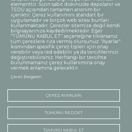
elementtir. Sizin sabit diskinizde depolanır ve
TEDÜ açısından tamamen anonim bir
Dipnot
Sıkça Sorulan Sorular
içeriktir. Çerez kullanımını standart bir
uygulamadır ve birçok web sitesi bunları
Kişisel Verilerin Korunması
kullanmaktadır. Çerezler sitemize değil kendi
Gizlilik Politikası
Sorumluluk Reddi
bilgisayarınıza kaydedilmektedir. Eğer
"TÜMÜNÜ KABUL ET" seçeneğine tıklarsanız
Açık Rıza
Kurumsal Kimlik
tüm çerezlere rıza vermiş olursunuz. "Ayarlar"
kısmından spesifik çerez tipleri için onay
© TED Üniversitesi. Ziya Gökalp Caddesi No:48 06420, Kolej
verebilir veya red edebilir ya da tercihlerinizi
Çankaya ANKARA
değiştirebilirsiniz. Herhangi bir tercihte
bulunmamanız çerez kullanımına onay
vermek anlamına gelecektir.
TED
TED
TED
TED
TED
Çerez Belgeleri
Üniversitesi
Üniversitesi
Üniversitesi
Üniversitesi
Üniversitesi
WhatsApp
Twitter
YouTube
Facebook
Instagram
LinkedIn
ile
sayfası
kanalı
sayfası
sayfası
sayfası
iletişime
geç
ÇEREZ AYARLARI
TÜMÜNÜ REDDET
TÜMÜNÜ KABUL ET