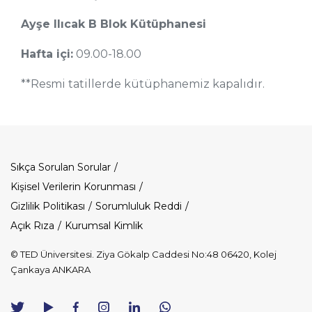
Ayşe Ilıcak B Blok Kütüphanesi
Hafta içi:
09.00-18.00
**Resmi tatillerde kütüphanemiz kapalıdır.
Dipnot
Sıkça Sorulan Sorular
Kişisel Verilerin Korunması
Gizlilik Politikası
Sorumluluk Reddi
Açık Rıza
Kurumsal Kimlik
© TED Üniversitesi. Ziya Gökalp Caddesi No:48 06420, Kolej
Çankaya ANKARA
TED
TED
TED
TED
TED