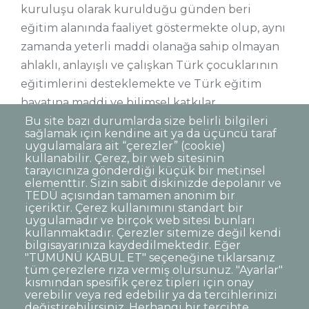
kuruluşu olarak kurulduğu günden beri
eğitim alanında faaliyet göstermekte olup, aynı
zamanda yeterli maddi olanağa sahip olmayan
ahlaklı, anlayışlı ve çalışkan Türk çocuklarının
eğitimlerini desteklemekte ve Türk eğitim
hayatına maddi ve bilimsel katkılar
sağlamaktadır.
Bu site bazı durumlarda size belirli bilgileri
sağlamak için kendine ait ya da üçüncü taraf
uygulamalara ait “çerezler” (cookie)
kullanabilir. Çerez, bir web sitesinin
tarayıcınıza gönderdiği küçük bir metinsel
elementtir. Sizin sabit diskinizde depolanır ve
TEDÜ açısından tamamen anonim bir
Dipnot
Sıkça Sorulan Sorular
içeriktir. Çerez kullanımını standart bir
uygulamadır ve birçok web sitesi bunları
Kişisel Verilerin Korunması
kullanmaktadır. Çerezler sitemize değil kendi
Gizlilik Politikası
Sorumluluk Reddi
bilgisayarınıza kaydedilmektedir. Eğer
"TÜMÜNÜ KABUL ET" seçeneğine tıklarsanız
Açık Rıza
Kurumsal Kimlik
tüm çerezlere rıza vermiş olursunuz. "Ayarlar"
kısmından spesifik çerez tipleri için onay
© TED Üniversitesi. Ziya Gökalp Caddesi No:48 06420, Kolej
verebilir veya red edebilir ya da tercihlerinizi
Çankaya ANKARA
değiştirebilirsiniz. Herhangi bir tercihte